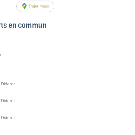
Trajet Maps
orts en commun
s
 Diderot
 Diderot
 Diderot