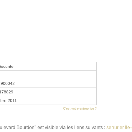
Securite
2900042
178829
bre 2011
C'est votre entreprise ?
levard Bourdon" est visible via les liens suivants :
serrurier Îl