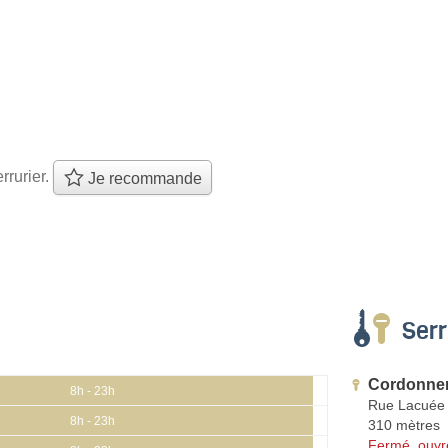
rrurier.
Je recommande
Serr
Cordonneri
8h - 23h
Rue Lacuée
8h - 23h
310 mètres
Fermé, ouvr