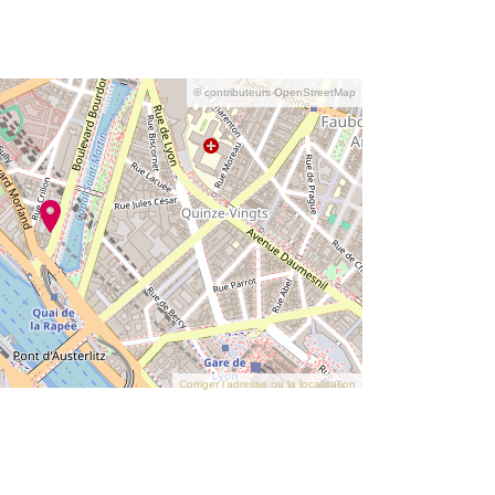
© contributeurs OpenStreetMap
Corriger l’adresse ou la localisation