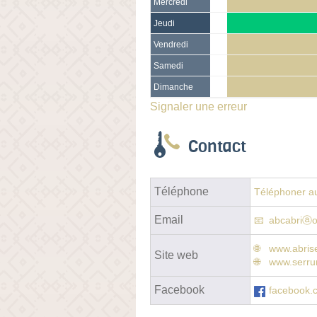
Mercredi
Jeudi
Vendredi
Samedi
Dimanche
Signaler une erreur
Contact
Téléphone
Téléphoner au
Email
abcabriⓐo
www.abrise
Site web
www.serrur
Facebook
facebook