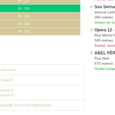
8h - 23h
Sos Serru
8h - 23h
avenue Ledr
8h - 23h
350 mètres
Ouvert en co
8h - 23h
Opera 12 -
8h - 23h
Rue Michel 
580 mètres
Fermé, ouvr
ABEL PÈRE
Rue Abel
670 mètres
Ouvert jusqu
 serrurier
range.fr
curite.fr
eparis.fr
.com/ABC-A-1977437589165616