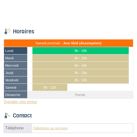
Horaires
Samedi prochain :
Jour férié (Assomption)
Lundi
8h - 19h
Mardi
8h - 19h
Mercredi
8h - 19h
Jeudi
8h - 19h
Vendredi
8h - 19h
Samedi
8h - 12h
Dimanche
Fermé
Signaler une erreur
Contact
Téléphone
Téléphoner au serrurier