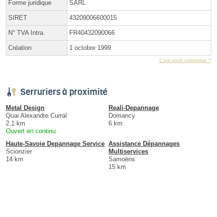
Forme juridique
SARL
SIRET
43209006600015
N° TVA Intra.
FR40432090066
Création
1 octobre 1999
C'est votre entreprise ?
Serruriers à proximité
Metal Design
Reali-Depannage
Quai Alexandre Curral
Domancy
2.1 km
6 km
Ouvert en continu
Haute-Savoie Depannage Service
Assistance Dépannages
Scionzier
Multiservices
14 km
Samoëns
15 km