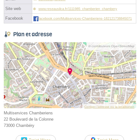
Site web
www.reseausilca.fr/1111985_chamberien_chambery
Facebook
facebook.com/Multiservices-Chamberiens-182121738845071
Plan et adresse
© contributeurs OpenStreetMap
Corriger l’adresse ou la localisation
Multiservices Chamberiens
22 Boulevard de la Colonne
73000 Chambéry