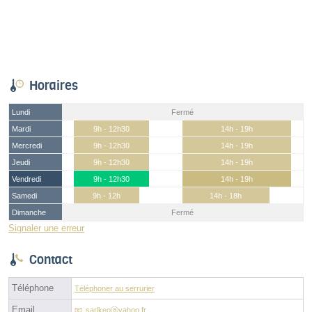
Horaires
Lundi
Fermé
Mardi
9h - 12h30
14h - 19h
Mercredi
9h - 12h30
14h - 19h
Jeudi
9h - 12h30
14h - 19h
Vendredi
9h - 12h30
14h - 19h
Samedi
9h - 12h
14h - 18h
Dimanche
Fermé
Signaler une erreur
Contact
Téléphone
Téléphoner au serrurier
Email
sarlkeoⓐyahoo.fr