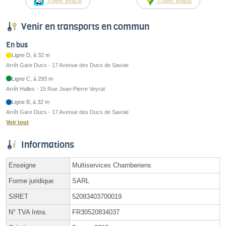
Trajet Waze
Trajet Maps
Venir en transports en commun
En bus
Ligne D, à 32 m
Arrêt Gare Ducs - 17 Avenue des Ducs de Savoie
Ligne C, à 293 m
Arrêt Halles - 15 Rue Jean-Pierre Veyrat
Ligne B, à 32 m
Arrêt Gare Ducs - 17 Avenue des Ducs de Savoie
Voir tout
Informations
Enseigne
Multiservices Chamberiens
Forme juridique
SARL
SIRET
52083403700019
N° TVA Intra.
FR30520834037