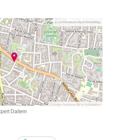
© contributeurs OpenStreetMap
Corriger l’adresse ou la localisation
xpert Daitem