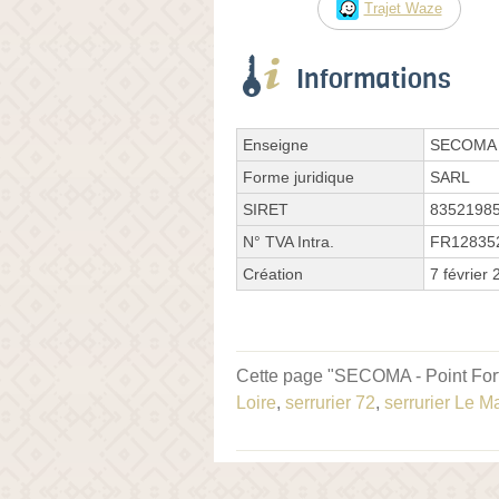
Trajet Waze
Informations
Enseigne
SECOMA
Forme juridique
SARL
SIRET
8352198
N° TVA Intra.
FR12835
Création
7 février
Cette page "SECOMA - Point Fort F
Loire
,
serrurier 72
,
serrurier Le M