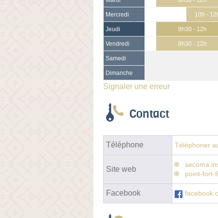
Mercredi
10h - 12
Jeudi
8h30 - 12h
Vendredi
8h30 - 12h
Samedi
Dimanche
Signaler une erreur
Contact
Téléphone
Téléphoner au
secoma.ins
Site web
point-fort
Facebook
facebook.