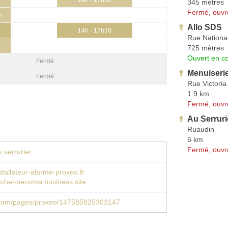
345 mètres
Fermé, ouvr
h
Allo SDS
14h - 17h30
Rue Nationa
725 mètres
Ouvert en co
Fermé
Menuiseri
Fermé
Rue Victoria
1.9 km
Fermé, ouvr
Au Serrur
Ruaudin
6 km
Fermé, ouvr
 serrurier
tallateur-alarme-proxeo.fr
-fichet-secoma.business.site
com/pages/proxeo/147585825303147