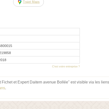
Trajet Maps
5800015
219858
 2018
C'est votre entreprise ?
ichet et Expert Daitem avenue Bollée" est visible via les liens
ans
.