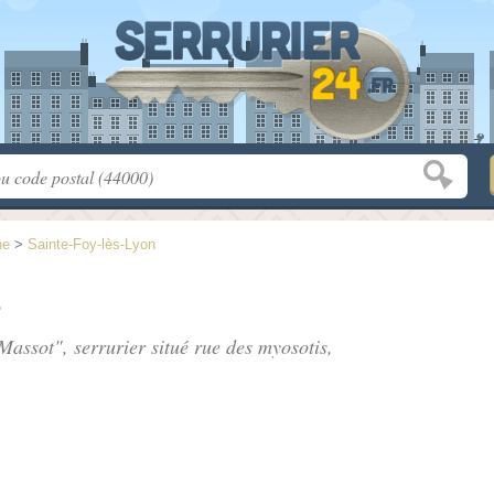
ne
>
Sainte-Foy-lès-Lyon
t
 Massot", serrurier situé
rue des myosotis
,