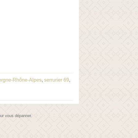
vergne-Rhône-Alpes
,
serrurier 69
,
pour vous dépanner.