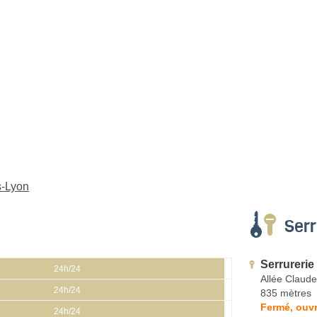
s-Lyon
Serr
Serrurerie
24h/24
Allée Claud
24h/24
835 mètres
Fermé, ouvr
24h/24