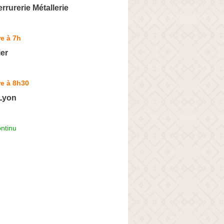
rrurerie Métallerie
e à 7h
er
e à 8h30
 Lyon
ntinu