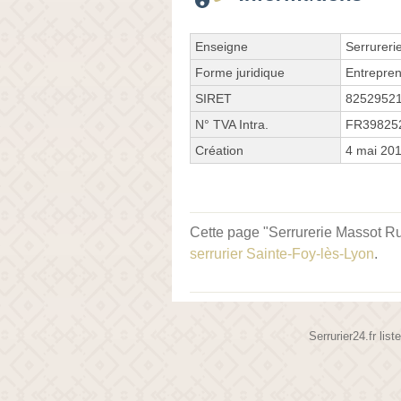
Enseigne
Serrureri
Forme juridique
Entrepren
SIRET
8252952
N° TVA Intra.
FR39825
Création
4 mai 20
Cette page "Serrurerie Massot Rue
serrurier Sainte-Foy-lès-Lyon
.
Serrurier24.fr lis