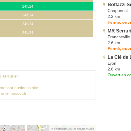
Bottazzi Se
24h/24
Chaponost
24h/24
2.2 km
Fermé, ouvr
24h/24
MR Serruri
24h/24
Francheville
2.6 km
Fermé, ouvr
La Clé de
Lyon
2.8 km
Ouvert en co
 serrurier
-massot.business.site
erie-massot.fr
© contributeurs OpenStreetMap