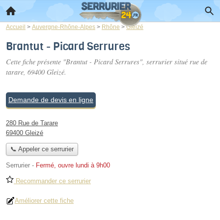
Accueil
>
Auvergne-Rhône-Alpes
>
Rhône
>
Gleizé
Brantut - Picard Serrures
Cette fiche présente "Brantut - Picard Serrures", serrurier situé
rue de
tarare
, 69400 Gleizé.
Demande de devis en ligne
280 Rue de Tarare
69400 Gleizé
📞 Appeler ce serrurier
Serrurier
-
Fermé, ouvre lundi à 9h00
Recommander ce serrurier
Améliorer cette fiche