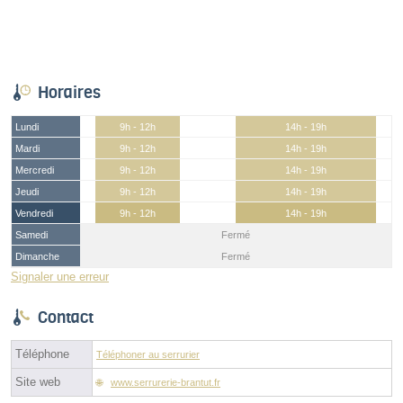
Horaires
Lundi
9h - 12h
14h - 19h
Mardi
9h - 12h
14h - 19h
Mercredi
9h - 12h
14h - 19h
Jeudi
9h - 12h
14h - 19h
Vendredi
9h - 12h
14h - 19h
Samedi
Fermé
Dimanche
Fermé
Signaler une erreur
Contact
Téléphone
Téléphoner au serrurier
Site web
www.serrurerie-brantut.fr