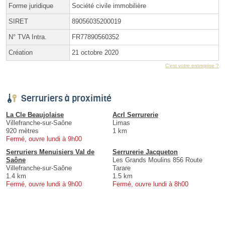
Forme juridique
Société civile immobilière
SIRET
89056035200019
N° TVA Intra.
FR77890560352
Création
21 octobre 2020
C'est votre entreprise ?
Serruriers à proximité
La Cle Beaujolaise
Acrl Serrurerie
Villefranche-sur-Saône
Limas
920 mètres
1 km
Fermé, ouvre lundi à 9h00
Serruriers Menuisiers Val de
Serrurerie Jacqueton
Saône
Les Grands Moulins 856 Route
Villefranche-sur-Saône
Tarare
1.4 km
1.5 km
Fermé, ouvre lundi à 9h00
Fermé, ouvre lundi à 8h00