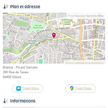
Plan et adresse
© contributeurs OpenStreetMap
Corriger l’adresse ou la localisation
Brantut - Picard Serrures
280 Rue de Tarare
69400 Gleizé
Trajet Waze
Trajet Maps
Informations