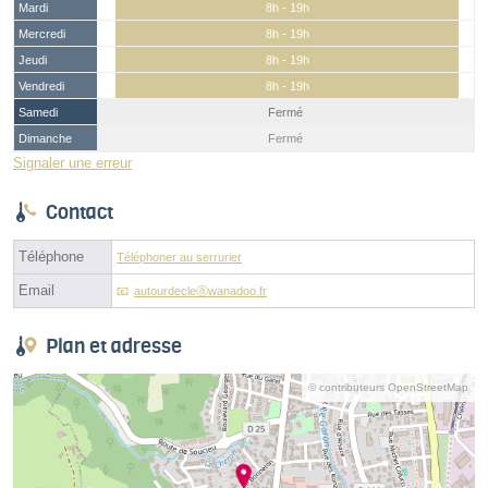
Mardi
8h - 19h
Mercredi
8h - 19h
Jeudi
8h - 19h
Vendredi
8h - 19h
Samedi
Fermé
Dimanche
Fermé
Signaler une erreur
Contact
Téléphone
Téléphoner au serrurier
Email
autourdecleⓐwanadoo.fr
Plan et adresse
© contributeurs OpenStreetMap