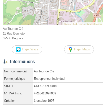
Corriger l’adresse ou la localisation
Au Tour de Clé
11 Rue Bonneton
69530 Brignais
Trajet Waze
Trajet Maps
Informations
Nom commercial
Au Tour de Cle
Forme juridique
Entrepreneur individuel
SIRET
41399790900010
N° TVA Intra.
FR16413997909
Création
1 octobre 1997