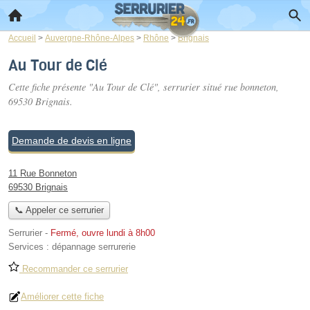
Accueil
>
Auvergne-Rhône-Alpes
>
Rhône
>
Brignais
Au Tour de Clé
Cette fiche présente "Au Tour de Clé", serrurier situé
rue bonneton
,
69530 Brignais.
Demande de devis en ligne
11 Rue Bonneton
69530 Brignais
📞 Appeler ce serrurier
Serrurier
-
Fermé, ouvre lundi à 8h00
Services :
dépannage serrurerie
Recommander ce serrurier
Améliorer cette fiche