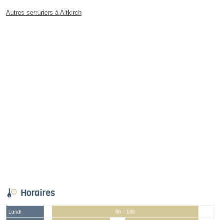
Autres serruriers à Altkirch
Horaires
Lundi
8h - 18h