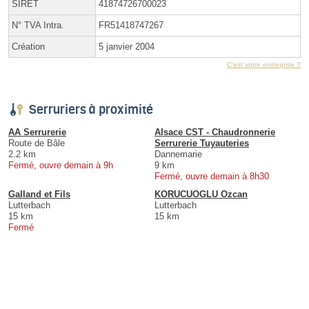
SIRET
41874726700023
N° TVA Intra.
FR51418747267
Création
5 janvier 2004
C'est votre entreprise ?
Serruriers à proximité
AA Serrurerie
Alsace CST - Chaudronnerie
Route de Bâle
Serrurerie Tuyauteries
2.2 km
Dannemarie
Fermé, ouvre demain à 9h
9 km
Fermé, ouvre demain à 8h30
Galland et Fils
KORUCUOGLU Ozcan
Lutterbach
Lutterbach
15 km
15 km
Fermé