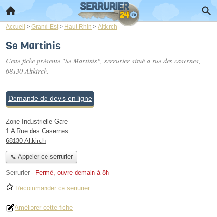
Accueil
>
Grand-Est
>
Haut-Rhin
>
Altkirch
Se Martinis
Cette fiche présente "Se Martinis", serrurier situé
a rue des casernes
,
68130 Altkirch.
Demande de devis en ligne
Zone Industrielle Gare
1 A Rue des Casernes
68130 Altkirch
📞 Appeler ce serrurier
Serrurier
-
Fermé, ouvre demain à 8h
Recommander ce serrurier
Améliorer cette fiche