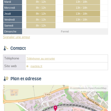
Mardi
8h - 12h
13h - 18h
Mercredi
8h - 12h
13h - 18h
Jeudi
8h - 12h
13h - 18h
Vendredi
8h - 12h
13h - 18h
Samedi
8h - 12h
Dimanche
Fermé
Signaler une erreur
Contact
Téléphone
Téléphoner au serrurier
Site web
martinis.fr
Plan et adresse
© contributeurs OpenStreetMap