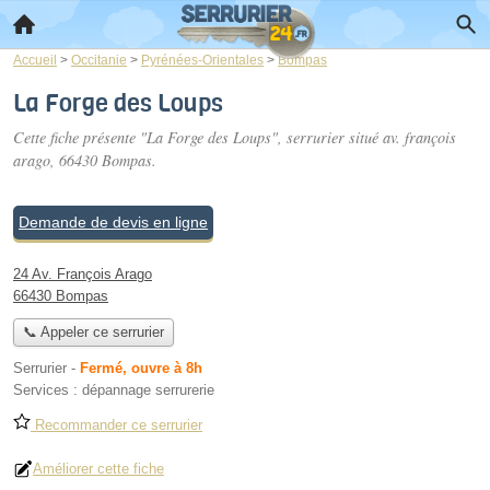
Accueil
>
Occitanie
>
Pyrénées-Orientales
>
Bompas
La Forge des Loups
Cette fiche présente "La Forge des Loups", serrurier situé
av. françois
arago
, 66430 Bompas.
Demande de devis en ligne
24 Av. François Arago
66430 Bompas
📞 Appeler ce serrurier
Serrurier
-
Fermé, ouvre à 8h
Services :
dépannage serrurerie
Recommander ce serrurier
Améliorer cette fiche