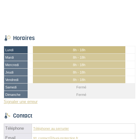
Horaires
Lundi
8h - 18h
Mardi
8h - 18h
Mercredi
8h - 18h
Jeudi
8h - 18h
Vendredi
8h - 18h
Samedi
Fermé
Dimanche
Fermé
Signaler une erreur
Contact
Téléphone
Téléphoner au serrurier
Email
contactⓐhugi-protection.fr