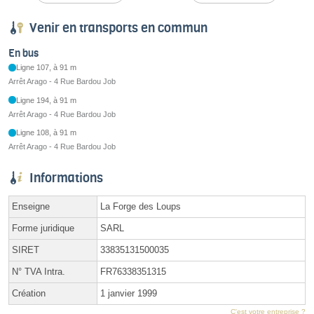
Venir en transports en commun
En bus
Ligne 107, à 91 m
Arrêt Arago - 4 Rue Bardou Job
Ligne 194, à 91 m
Arrêt Arago - 4 Rue Bardou Job
Ligne 108, à 91 m
Arrêt Arago - 4 Rue Bardou Job
Informations
Enseigne
La Forge des Loups
Forme juridique
SARL
SIRET
33835131500035
N° TVA Intra.
FR76338351315
Création
1 janvier 1999
C'est votre entreprise ?