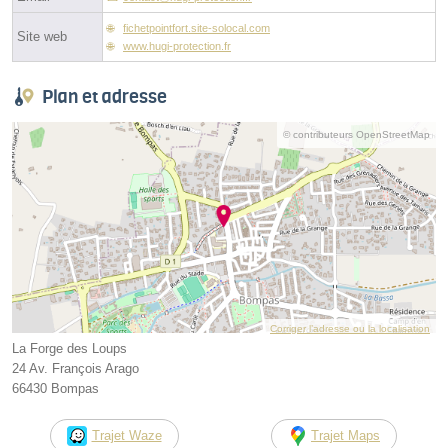
fichetpointfort.site-solocal.com
Site web
www.hugi-protection.fr
Plan et adresse
© contributeurs OpenStreetMap
Corriger l’adresse ou la localisation
La Forge des Loups
24 Av. François Arago
66430 Bompas
Trajet Waze
Trajet Maps