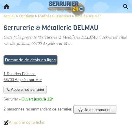
Accueil
>
Occitanie
>
Pyrénées-Orientales
>
Argelès-sur-Mer
Serrurerie & Métallerie DELMAU
Cette fiche présente "Serrurerie & Métallerie DELMAU", serrurier situé
rue des faisans
, 66700 Argelès-sur-Mer.
Demande de devis en ligne
1 Rue des Faisans
66700 Argelès-sur-Mer
📞 Appeler ce serrurier
Serrurier
-
Ouvert jusqu'à 12h
2 personnes
recommandent
ce serrurier.
Je recommande
Améliorer cette fiche