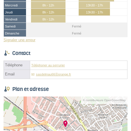
Mercredi
8h - 12h
13h30 - 17h
Jeudi
8h - 12h
13h30 - 17h
Vendredi
8h - 12h
Samedi
Fermé
Dimanche
Fermé
Signaler une erreur
Contact
Téléphone
Téléphoner au serrurier
Email
sasdelmau66ⓐorange.fr
Plan et adresse
© contributeurs OpenStreetMap