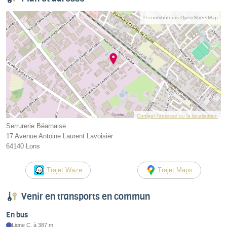
© contributeurs OpenStreetMap
Corriger l’adresse ou la localisation
Serrurerie Béarnaise
17 Avenue Antoine Laurent Lavoisier
64140 Lons
Trajet Waze
Trajet Maps
Venir en transports en commun
En bus
Ligne C, à 387 m