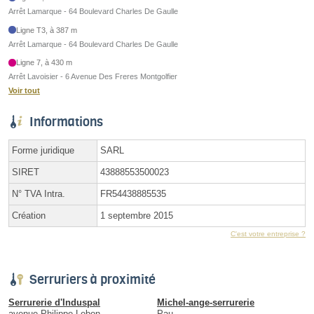
Arrêt Lamarque - 64 Boulevard Charles De Gaulle
Ligne T3, à 387 m
Arrêt Lamarque - 64 Boulevard Charles De Gaulle
Ligne 7, à 430 m
Arrêt Lavoisier - 6 Avenue Des Freres Montgolfier
Voir tout
Informations
Forme juridique
SARL
SIRET
43888553500023
N° TVA Intra.
FR54438885535
Création
1 septembre 2015
C'est votre entreprise ?
Serruriers à proximité
Serrurerie d'Induspal
Michel-ange-serrurerie
avenue Philippe Lebon
Pau