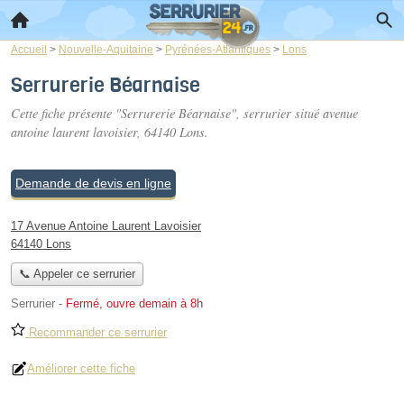
Accueil
>
Nouvelle-Aquitaine
>
Pyrénées-Atlantiques
>
Lons
Serrurerie Béarnaise
Cette fiche présente "Serrurerie Béarnaise", serrurier situé
avenue
antoine laurent lavoisier
, 64140 Lons.
Demande de devis en ligne
17 Avenue Antoine Laurent Lavoisier
64140 Lons
📞 Appeler ce serrurier
Serrurier
-
Fermé, ouvre demain à 8h
Recommander ce serrurier
Améliorer cette fiche