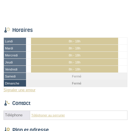
Horaires
Lundi
8h - 18h
Mardi
8h - 18h
Mercredi
8h - 18h
Jeudi
8h - 18h
Vendredi
8h - 18h
Samedi
Fermé
Dimanche
Fermé
Signaler une erreur
Contact
Téléphone
Téléphoner au serrurier
Plan et adresse