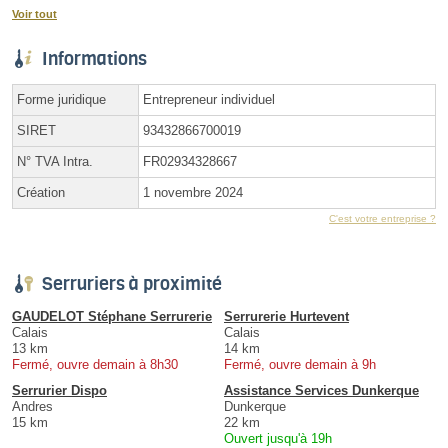
Voir tout
Informations
Forme juridique
Entrepreneur individuel
SIRET
93432866700019
N° TVA Intra.
FR02934328667
Création
1 novembre 2024
C'est votre entreprise ?
Serruriers à proximité
GAUDELOT Stéphane Serrurerie
Serrurerie Hurtevent
Calais
Calais
13 km
14 km
Fermé, ouvre demain à 8h30
Fermé, ouvre demain à 9h
Serrurier Dispo
Assistance Services Dunkerque
Andres
Dunkerque
15 km
22 km
Ouvert jusqu'à 19h