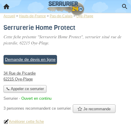
Accueil
>
Hauts-de-France
>
Pas-de-Calais
>
Oye-Plage
Serrurerie Home Protect
Cette fiche présente "Serrurerie Home Protect", serrurier situé
rue de
picardie
, 62215 Oye-Plage.
Demande de devis en ligne
34 Rue de Picardie
62215 Oye-Plage
📞 Appeler ce serrurier
Serrurier
-
Ouvert en continu
3 personnes
recommandent
ce serrurier.
Je recommande
Améliorer cette fiche