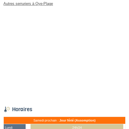
Autres serruriers à Oye-Plage
Horaires
Samedi prochain :
Jour férié (Assomption)
Lundi
24h/24