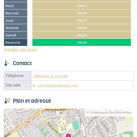
Mardi
24h/24
Mercredi
24h/24
Jeudi
24h/24
Vendredi
24h/24
Samedi
24h/24
Dimanche
24h/24
Signaler une erreur
Contact
Téléphone
Téléphoner au serrurier
Site web
serrureriehomeprotect.com
Plan et adresse
© contributeurs OpenStreetMap