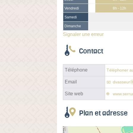
Vendredi
8h - 12h
Samedi
Dimanche
Signaler une erreur
Contact
Téléphone
Téléphoner au
Email
dvasseurⓐ
Site web
www.serru
Plan et adresse