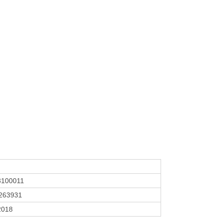
3100011
263931
 2018