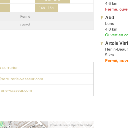
4.6 km
14h - 16h
Fermé, ouvr
Fermé
Abd
Lens
Fermé
4.8 km
Ouvert en co
Artois Vitr
Hénin-Beau
5 km
Fermé, ouvr
 serrurier
serrurerie-vasseur.com
rerie-vasseur.com
© contributeurs OpenStreetMap