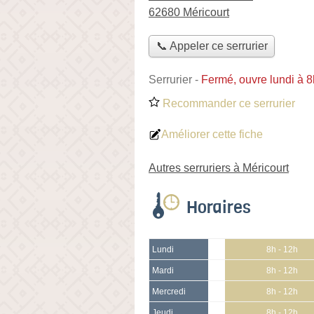
62680 Méricourt
📞 Appeler ce serrurier
Serrurier
-
Fermé, ouvre lundi à 
Recommander ce serrurier
Améliorer cette fiche
Autres serruriers à Méricourt
Horaires
Lundi
8h - 12h
Mardi
8h - 12h
Mercredi
8h - 12h
Jeudi
8h - 12h