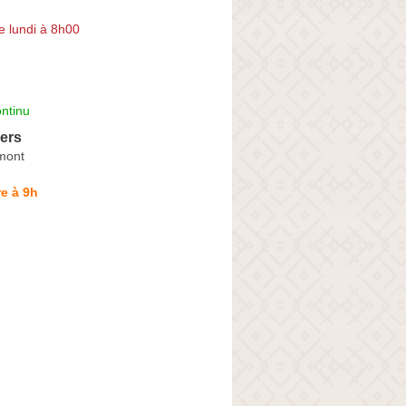
e lundi à 8h00
ntinu
iers
mont
e à 9h