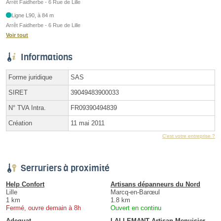
Arrêt Faidherbe - 6 Rue de Lille
Ligne L90, à 84 m
Arrêt Faidherbe - 6 Rue de Lille
Voir tout
Informations
Forme juridique
SAS
SIRET
39049483900033
N° TVA Intra.
FR09390494839
Création
11 mai 2011
C'est votre entreprise ?
Serruriers à proximité
Help Confort
Artisans dépanneurs du Nord
Lille
Marcq-en-Barœul
1 km
1.8 km
Fermé, ouvre demain à 8h
Ouvert en continu
Adequat
LALLEMANT Artisan Menuisier