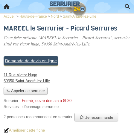
Accueil
>
Hauts-de-France
>
Nord
>
Saint-André-lez-Lille
MAREEL le Serrurier - Picard Serrures
Cette fiche présente "MAREEL le Serrurier - Picard Serrures", serrurier
situé
rue victor hugo
, 59350 Saint-André-lez-Lille.
Demande de devis en ligne
11 Rue Victor Hugo
59350 Saint-André-lez-Lille
📞 Appeler ce serrurier
Serrurier
-
Fermé, ouvre demain à 8h30
Services :
dépannage serrurerie
2 personnes
recommandent
ce serrurier.
Je recommande
Améliorer cette fiche