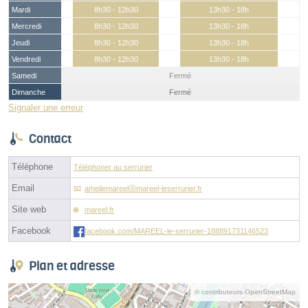
Mardi
8h30 - 12h30
13h30 - 18h
Mercredi
8h30 - 12h30
13h30 - 18h
Jeudi
8h30 - 12h30
13h30 - 18h
Vendredi
8h30 - 12h30
13h30 - 18h
Samedi
Fermé
Dimanche
Fermé
Signaler une erreur
Contact
Téléphone
Téléphoner au serrurier
Email
ameliemareelⓐmareel-leserrurier.fr
Site web
mareel.fr
Facebook
facebook.com/MAREEL-le-serrurier-188891731146523
Plan et adresse
© contributeurs OpenStreetMap