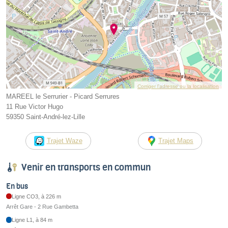
Corriger l’adresse ou la localisation
MAREEL le Serrurier - Picard Serrures
11 Rue Victor Hugo
59350 Saint-André-lez-Lille
Trajet Waze
Trajet Maps
Venir en transports en commun
En bus
Ligne CO3, à 226 m
Arrêt Gare - 2 Rue Gambetta
Ligne L1, à 84 m