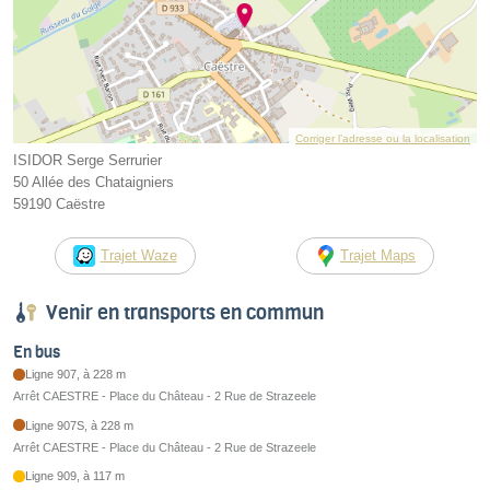
Corriger l’adresse ou la localisation
ISIDOR Serge Serrurier
50 Allée des Chataigniers
59190 Caëstre
Trajet Waze
Trajet Maps
Venir en transports en commun
En bus
Ligne 907, à 228 m
Arrêt CAESTRE - Place du Château - 2 Rue de Strazeele
Ligne 907S, à 228 m
Arrêt CAESTRE - Place du Château - 2 Rue de Strazeele
Ligne 909, à 117 m