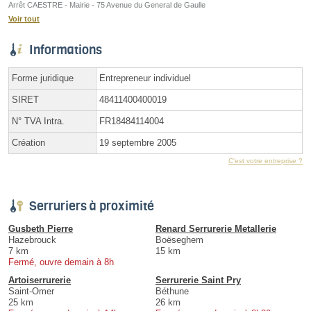
Arrêt CAESTRE - Mairie - 75 Avenue du General de Gaulle
Voir tout
Informations
Forme juridique
Entrepreneur individuel
SIRET
48411400400019
N° TVA Intra.
FR18484114004
Création
19 septembre 2005
C'est votre entreprise ?
Serruriers à proximité
Gusbeth Pierre
Renard Serrurerie Metallerie
Hazebrouck
Boëseghem
7 km
15 km
Fermé, ouvre demain à 8h
Artoiserrurerie
Serrurerie Saint Pry
Saint-Omer
Béthune
25 km
26 km