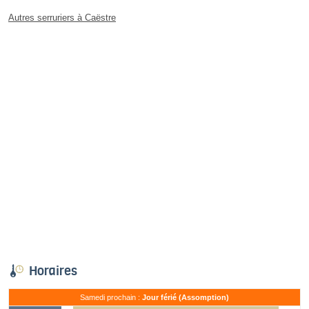
Autres serruriers à Caëstre
Horaires
Samedi prochain :
Jour férié (Assomption)