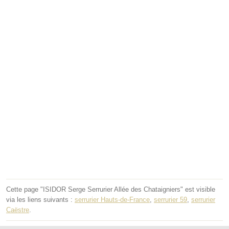
Cette page "ISIDOR Serge Serrurier Allée des Chataigniers" est visible
via les liens suivants :
serrurier Hauts-de-France
,
serrurier 59
,
serrurier
Caëstre
.