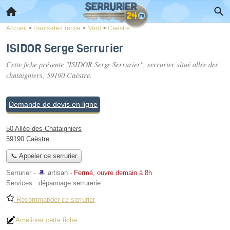
Accueil
>
Hauts-de-France
>
Nord
>
Caëstre
ISIDOR Serge Serrurier
Cette fiche présente "ISIDOR Serge Serrurier", serrurier situé
allée des
chataigniers
, 59190 Caëstre.
Demande de devis en ligne
50 Allée des Chataigniers
59190 Caëstre
📞 Appeler ce serrurier
Serrurier -
artisan
-
Fermé, ouvre demain à 8h
Services :
dépannage serrurerie
Recommander ce serrurier
Améliorer cette fiche