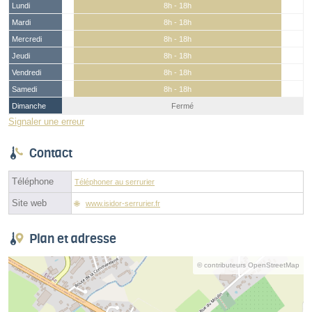
Lundi
8h - 18h
Mardi
8h - 18h
Mercredi
8h - 18h
Jeudi
8h - 18h
Vendredi
8h - 18h
Samedi
8h - 18h
Dimanche
Fermé
Signaler une erreur
Contact
Téléphone
Téléphoner au serrurier
Site web
www.isidor-serrurier.fr
Plan et adresse
© contributeurs OpenStreetMap