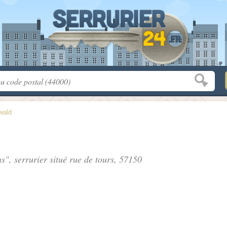
wald
s", serrurier situé
rue de tours
, 57150