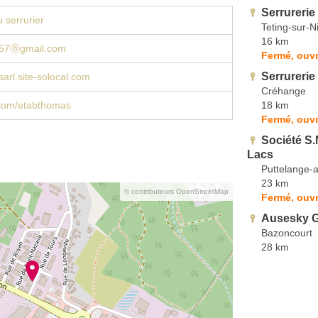
Serrurerie
 serrurier
Teting-sur-N
16 km
s57ⓐgmail.com
Fermé, ouvr
Serrureri
arl.site-solocal.com
Créhange
18 km
com/etabthomas
Fermé, ouvr
Société S.
Lacs
Puttelange-
23 km
© contributeurs OpenStreetMap
Fermé, ouvr
Ausesky G
Bazoncourt
28 km