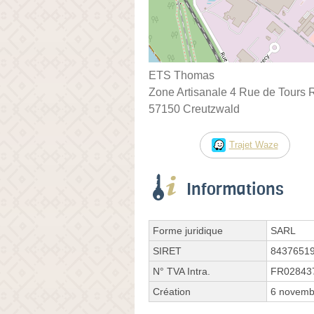
ETS Thomas
Zone Artisanale 4 Rue de Tours
57150 Creutzwald
Trajet Waze
Informations
Forme juridique
SARL
SIRET
8437651
N° TVA Intra.
FR02843
Création
6 novemb