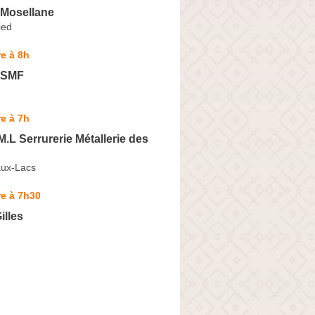
 Mosellane
ied
e à 8h
e SMF
e à 7h
M.L Serrurerie Métallerie des
aux-Lacs
e à 7h30
illes