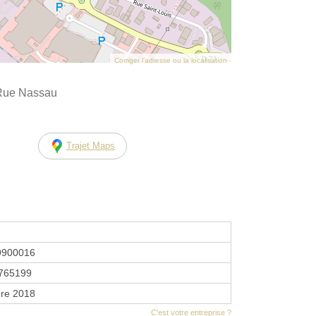
Corriger l’adresse ou la localisation
 Rue Nassau
Trajet Maps
9900016
765199
re 2018
C'est votre entreprise ?