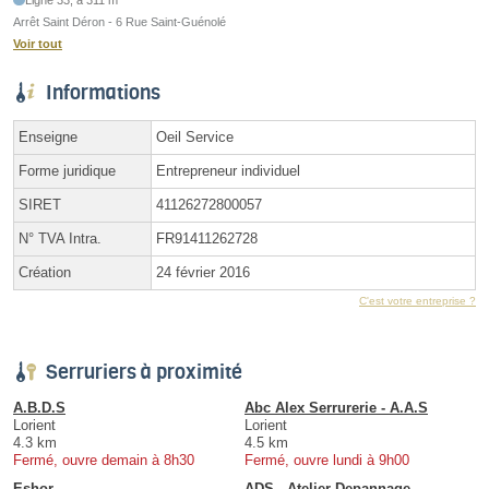
Arrêt Saint Déron - 6 Rue Saint-Guénolé
Voir tout
Informations
Enseigne
Oeil Service
Forme juridique
Entrepreneur individuel
SIRET
41126272800057
N° TVA Intra.
FR91411262728
Création
24 février 2016
C'est votre entreprise ?
Serruriers à proximité
A.B.D.S
Abc Alex Serrurerie - A.A.S
Lorient
Lorient
4.3 km
4.5 km
Fermé, ouvre demain à 8h30
Fermé, ouvre lundi à 9h00
Eshor
ADS - Atelier Depannage