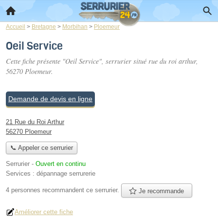
Accueil
>
Bretagne
>
Morbihan
>
Ploemeur
Oeil Service
Cette fiche présente "Oeil Service", serrurier situé
rue du roi arthur
,
56270 Ploemeur.
Demande de devis en ligne
21 Rue du Roi Arthur
56270 Ploemeur
📞 Appeler ce serrurier
Serrurier
-
Ouvert en continu
Services :
dépannage serrurerie
4 personnes
recommandent
ce serrurier.
Je recommande
Améliorer cette fiche