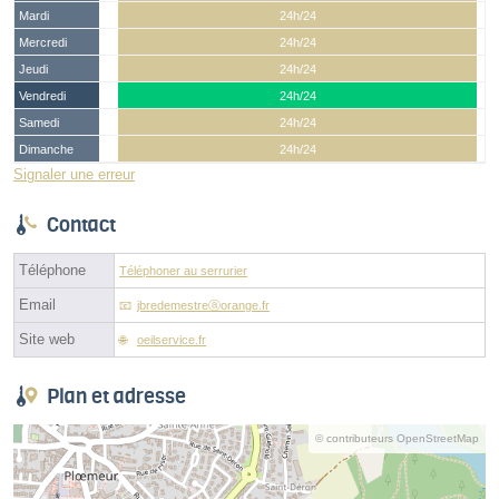
Mardi
24h/24
Mercredi
24h/24
Jeudi
24h/24
Vendredi
24h/24
Samedi
24h/24
Dimanche
24h/24
Signaler une erreur
Contact
Téléphone
Téléphoner au serrurier
Email
jbredemestreⓐorange.fr
Site web
oeilservice.fr
Plan et adresse
© contributeurs OpenStreetMap