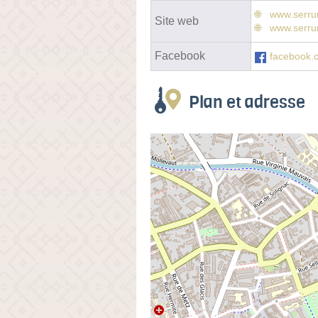
www.serru
Site web
www.serrur
Facebook
facebook.c
Plan et adresse