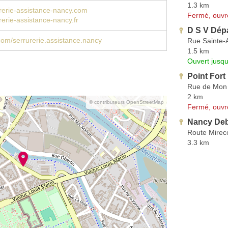
1.3 km
rerie-assistance-nancy.com
Fermé, ouvr
erie-assistance-nancy.fr
D S V Dépa
om/serrurerie.assistance.nancy
Rue Sainte-
1.5 km
Ouvert jusqu
Point Fort
Rue de Mon
2 km
© contributeurs OpenStreetMap
Fermé, ouvr
Nancy Deb
Route Mirec
3.3 km