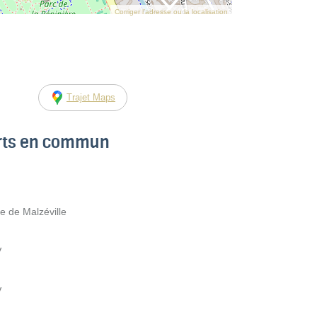
Corriger l’adresse ou la localisation
Trajet Maps
orts en commun
e de Malzéville
V
V