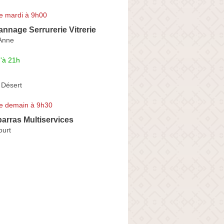
e mardi à 9h00
nnage Serrurerie Vitrerie
Anne
'à 21h
 Désert
e demain à 9h30
arras Multiservices
ourt