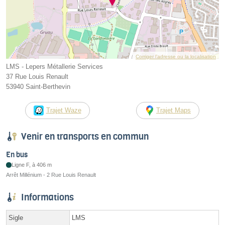
Corriger l’adresse ou la localisation
LMS - Lepers Métallerie Services
37 Rue Louis Renault
53940 Saint-Berthevin
Trajet Waze
Trajet Maps
Venir en transports en commun
En bus
Ligne F, à 406 m
Arrêt Millénium - 2 Rue Louis Renault
Informations
Sigle
LMS