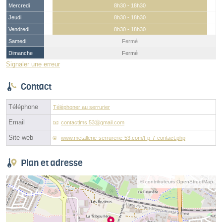
Mercredi
8h30 - 18h30
Jeudi
8h30 - 18h30
Vendredi
8h30 - 18h30
Samedi
Fermé
Dimanche
Fermé
Signaler une erreur
Contact
Téléphone
Téléphoner au serrurier
Email
contactlms.53ⓐgmail.com
Site web
www.metallerie-serrurerie-53.com/t-p-7-contact.php
Plan et adresse
© contributeurs OpenStreetMap