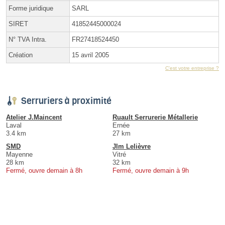
Forme juridique
SARL
SIRET
41852445000024
N° TVA Intra.
FR27418524450
Création
15 avril 2005
C'est votre entreprise ?
Serruriers à proximité
Atelier J.Maincent
Ruault Serrurerie Métallerie
Laval
Ernée
3.4 km
27 km
SMD
Jlm Lelièvre
Mayenne
Vitré
28 km
32 km
Fermé, ouvre demain à 8h
Fermé, ouvre demain à 9h