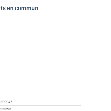
orts en commun
9300047
823393