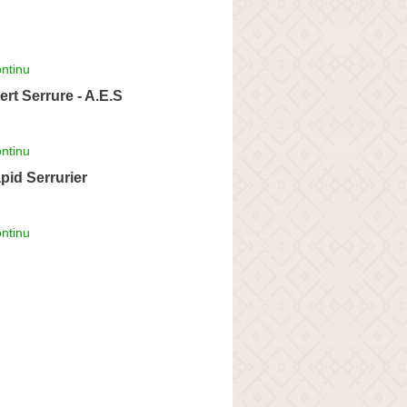
ntinu
rt Serrure - A.E.S
ntinu
id Serrurier
ntinu