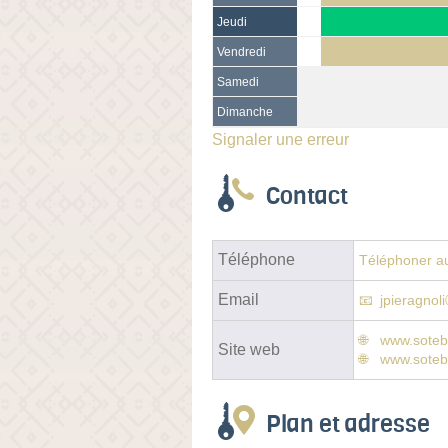
Jeudi
Vendredi
Samedi
Dimanche
Signaler une erreur
Contact
Téléphone
Téléphoner au
Email
jpieragnol
www.soteb
Site web
www.soteba
Plan et adresse