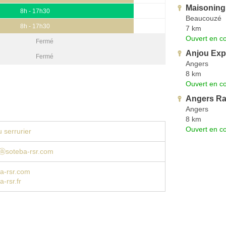
Maisoning
8h - 17h30
Beaucouzé
8h - 17h30
7 km
Ouvert en co
Fermé
Anjou Expe
Fermé
Angers
8 km
Ouvert en co
Angers Rap
Angers
8 km
Ouvert en co
 serrurier
iⓐsoteba-rsr.com
a-rsr.com
-rsr.fr