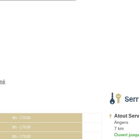
gné
Serr
Atout Serv
8h - 17h30
Angers
8h - 17h30
7 km
Ouvert jusqu
8h - 17h30