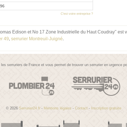
996
C'est votre entreprise ?
s Edison et No 17 Zone Industrielle du Haut Coudray" est visi
er 49
,
serrurier Montreuil-Juigné
.
te les serruriers de France et vous permet de trouver un serrurier en urgence 
© 2026
Serrurier24.fr
-
Mentions légales
-
Contact
-
Inscription gratuite