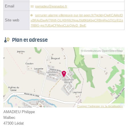
Email
pamadieuⓐwanadoo.fr
serrurier-alarme-villeneuve-sur-lot-agen.fr/?gclid=CjwKCAiAsID
Site web
xBRAsEiwAV76N8-OLH0HWJNgaJ0d8KbKbgCRBmRw1QI1z811s
78BIG-jns7UEqiCFMxoCLlcQAvD_BwE
Plan et adresse
© contributeurs OpenStreetMap
Corriger l’adresse ou la localisation
AMADIEU Philippe
Malbec
47300 Lédat