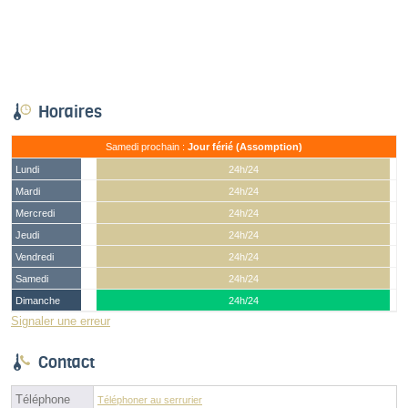
Horaires
Samedi prochain :
Jour férié (Assomption)
Lundi
24h/24
Mardi
24h/24
Mercredi
24h/24
Jeudi
24h/24
Vendredi
24h/24
Samedi
24h/24
Dimanche
24h/24
Signaler une erreur
Contact
Téléphone
Téléphoner au serrurier