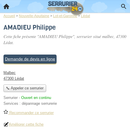
Accueil
>
Nouvelle-Aquitaine
>
Lot-et-Garonne
>
Lédat
AMADIEU Philippe
Cette fiche présente "AMADIEU Philippe", serrurier situé
malbec
, 47300
Lédat.
Demande de devis en ligne
Malbec
47300 Lédat
📞 Appeler ce serrurier
Serrurier
-
Ouvert en continu
Services :
dépannage serrurerie
Recommander ce serrurier
Améliorer cette fiche