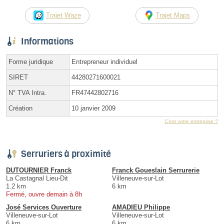
Trajet Waze
Trajet Maps
Informations
Forme juridique
Entrepreneur individuel
SIRET
44280271600021
N° TVA Intra.
FR47442802716
Création
10 janvier 2009
C'est votre entreprise ?
Serruriers à proximité
DUTOURNIER Franck
Franck Goueslain Serrurerie
La Castagnal Lieu-Dit
Villeneuve-sur-Lot
1.2 km
6 km
Fermé, ouvre demain à 8h
José Services Ouverture
AMADIEU Philippe
Villeneuve-sur-Lot
Villeneuve-sur-Lot
6 km
6 km