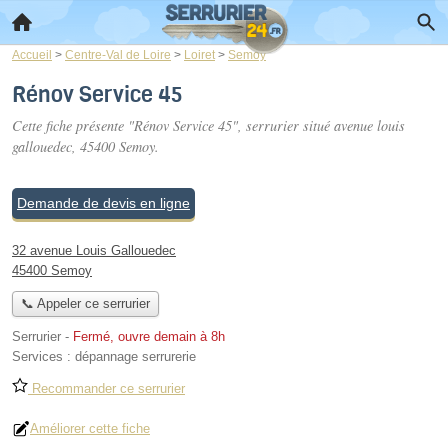
Accueil
>
Centre-Val de Loire
>
Loiret
>
Semoy
Rénov Service 45
Cette fiche présente "Rénov Service 45", serrurier situé
avenue louis
gallouedec
, 45400 Semoy.
Demande de devis en ligne
32 avenue Louis Gallouedec
45400 Semoy
📞 Appeler ce serrurier
Serrurier
-
Fermé, ouvre demain à 8h
Services :
dépannage serrurerie
Recommander ce serrurier
Améliorer cette fiche