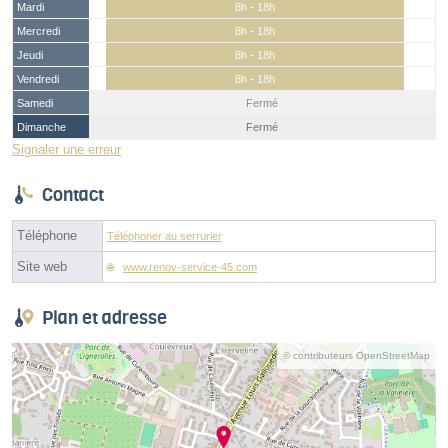
Mardi
8h - 18h
Mercredi
8h - 18h
Jeudi
8h - 18h
Vendredi
8h - 18h
Samedi
Fermé
Dimanche
Fermé
Signaler une erreur
Contact
Téléphone
Téléphoner au serrurier
Site web
www.renov-service-45.com
Plan et adresse
© contributeurs OpenStreetMap