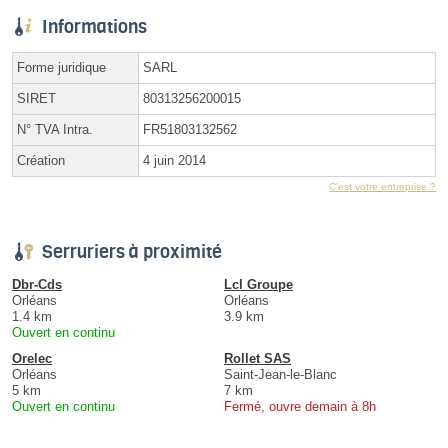
Informations
Forme juridique
SARL
SIRET
80313256200015
N° TVA Intra.
FR51803132562
Création
4 juin 2014
C'est votre entreprise ?
Serruriers à proximité
Dbr-Cds
Lcl Groupe
Orléans
Orléans
1.4 km
3.9 km
Ouvert en continu
Orelec
Rollet SAS
Orléans
Saint-Jean-le-Blanc
5 km
7 km
Ouvert en continu
Fermé, ouvre demain à 8h