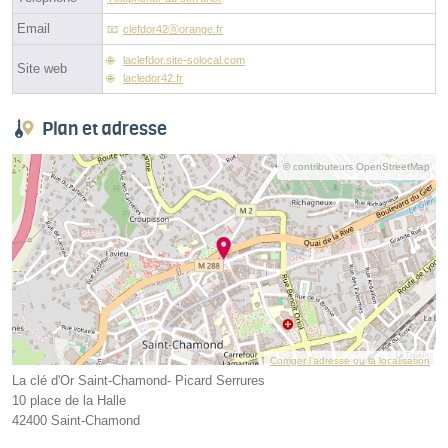
Email
clefdor42ⓐorange.fr
laclefdor.site-solocal.com
Site web
lacledor42.fr
Plan et adresse
© contributeurs OpenStreetMap
Corriger l’adresse ou la localisation
La clé d'Or Saint-Chamond- Picard Serrures
10 place de la Halle
42400 Saint-Chamond