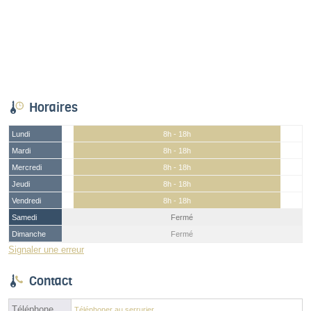
Horaires
Lundi
8h - 18h
Mardi
8h - 18h
Mercredi
8h - 18h
Jeudi
8h - 18h
Vendredi
8h - 18h
Samedi
Fermé
Dimanche
Fermé
Signaler une erreur
Contact
Téléphone
Téléphoner au serrurier