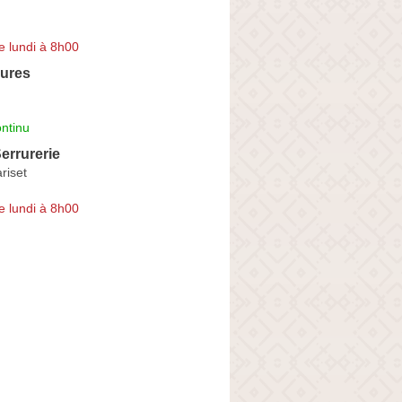
e lundi à 8h00
rures
ntinu
errurerie
riset
e lundi à 8h00