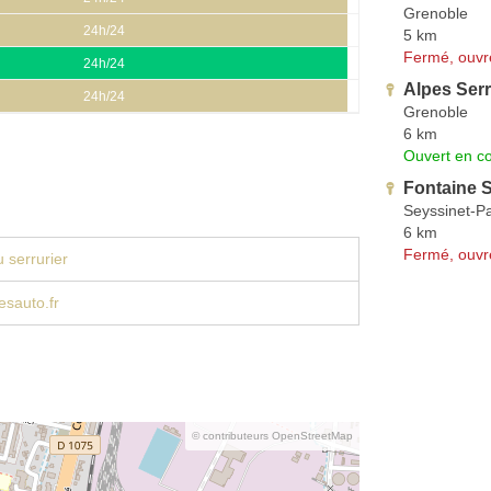
Grenoble
24h/24
5 km
Fermé, ouvr
24h/24
Alpes Ser
24h/24
Grenoble
6 km
Ouvert en co
Fontaine S
Seyssinet-Pa
6 km
Fermé, ouvr
 serrurier
esauto.fr
© contributeurs OpenStreetMap