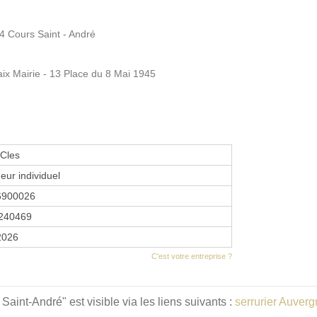
24 Cours Saint - André
aix Mairie - 13 Place du 8 Mai 1945
 Cles
eur individuel
6900026
240469
2026
C'est votre entreprise ?
aint-André" est visible via les liens suivants :
serrurier Auver