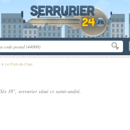
e
>
Le Pont-de-Claix
Clés 38", serrurier situé
cr saint-andré
,