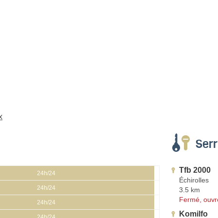
x
Serr
Tfb 2000
24h/24
Échirolles
24h/24
3.5 km
Fermé, ouvr
24h/24
Komilfo
24h/24