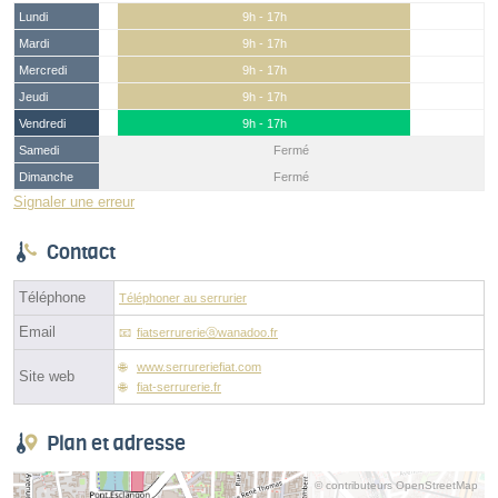
Lundi
9h - 17h
Mardi
9h - 17h
Mercredi
9h - 17h
Jeudi
9h - 17h
Vendredi
9h - 17h
Samedi
Fermé
Dimanche
Fermé
Signaler une erreur
Contact
Téléphone
Téléphoner au serrurier
Email
fiatserrurerieⓐwanadoo.fr
www.serrureriefiat.com
Site web
fiat-serrurerie.fr
Plan et adresse
© contributeurs OpenStreetMap