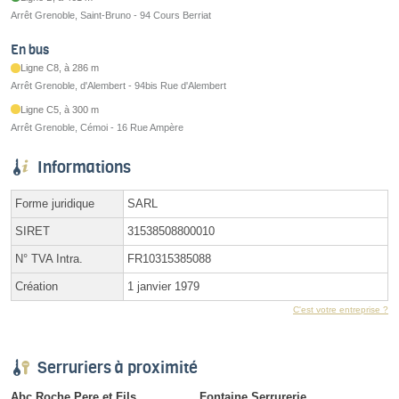
Arrêt Grenoble, Saint-Bruno - 94 Cours Berriat
En bus
Ligne C8, à 286 m
Arrêt Grenoble, d'Alembert - 94bis Rue d'Alembert
Ligne C5, à 300 m
Arrêt Grenoble, Cémoi - 16 Rue Ampère
Informations
Forme juridique
SARL
SIRET
31538508800010
N° TVA Intra.
FR10315385088
Création
1 janvier 1979
C'est votre entreprise ?
Serruriers à proximité
Abc Roche Pere et Fils
Fontaine Serrurerie