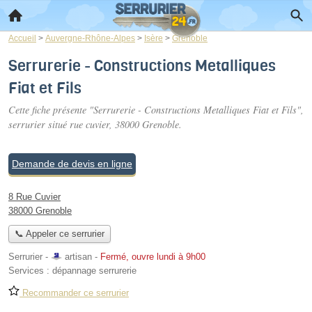
Accueil
>
Auvergne-Rhône-Alpes
>
Isère
>
Grenoble
Serrurerie - Constructions Metalliques
Fiat et Fils
Cette fiche présente "Serrurerie - Constructions Metalliques Fiat et Fils",
serrurier situé
rue cuvier
, 38000 Grenoble.
Demande de devis en ligne
8 Rue Cuvier
38000 Grenoble
📞 Appeler ce serrurier
Serrurier -
artisan
-
Fermé, ouvre lundi à 9h00
Services :
dépannage serrurerie
Recommander ce serrurier