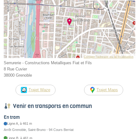
Corriger l’adresse ou la localisation
Serrurerie - Constructions Metalliques Fiat et Fils
8 Rue Cuvier
38000 Grenoble
Trajet Waze
Trajet Maps
Venir en transports en commun
En tram
Ligne A, à 461 m
Arrêt Grenoble, Saint-Bruno - 94 Cours Berriat
Ligne B, à 461 m