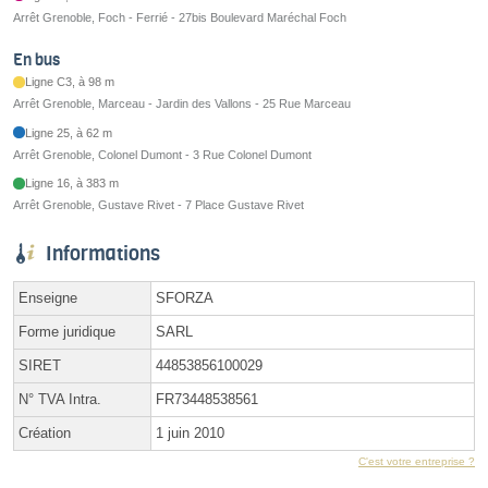
Arrêt Grenoble, Foch - Ferrié - 27bis Boulevard Maréchal Foch
En bus
Ligne C3, à 98 m
Arrêt Grenoble, Marceau - Jardin des Vallons - 25 Rue Marceau
Ligne 25, à 62 m
Arrêt Grenoble, Colonel Dumont - 3 Rue Colonel Dumont
Ligne 16, à 383 m
Arrêt Grenoble, Gustave Rivet - 7 Place Gustave Rivet
Informations
Enseigne
SFORZA
Forme juridique
SARL
SIRET
44853856100029
N° TVA Intra.
FR73448538561
Création
1 juin 2010
C'est votre entreprise ?