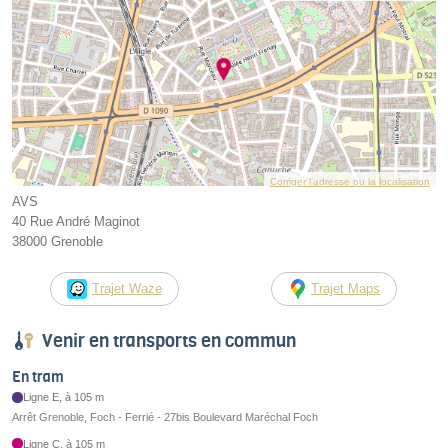
Corriger l’adresse ou la localisation
AVS
40 Rue André Maginot
38000 Grenoble
Trajet Waze
Trajet Maps
Venir en transports en commun
En tram
Ligne E, à 105 m
Arrêt Grenoble, Foch - Ferrié - 27bis Boulevard Maréchal Foch
Ligne C, à 105 m