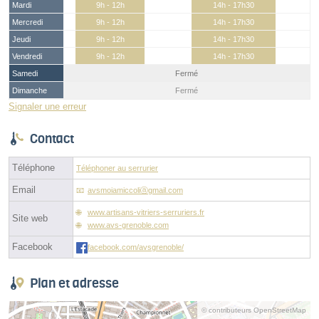
Mardi
9h - 12h
14h - 17h30
Mercredi
9h - 12h
14h - 17h30
Jeudi
9h - 12h
14h - 17h30
Vendredi
9h - 12h
14h - 17h30
Samedi
Fermé
Dimanche
Fermé
Signaler une erreur
Contact
Téléphone
Téléphoner au serrurier
Email
avsmoiamiccoliⓐgmail.com
www.artisans-vitriers-serruriers.fr
Site web
www.avs-grenoble.com
Facebook
facebook.com/avsgrenoble/
Plan et adresse
© contributeurs OpenStreetMap