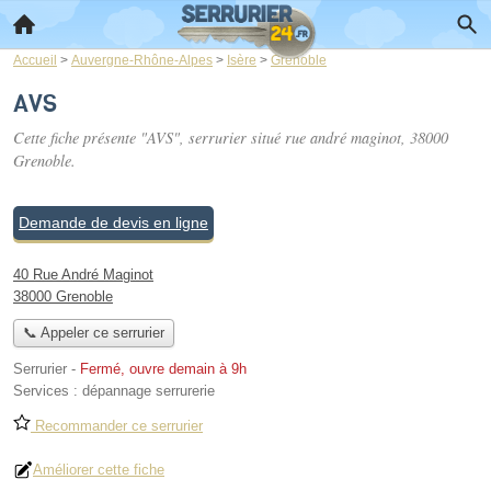
Accueil
>
Auvergne-Rhône-Alpes
>
Isère
>
Grenoble
AVS
Cette fiche présente "AVS", serrurier situé
rue andré maginot
, 38000
Grenoble.
Demande de devis en ligne
40 Rue André Maginot
38000 Grenoble
📞 Appeler ce serrurier
Serrurier
-
Fermé, ouvre demain à 9h
Services :
dépannage serrurerie
Recommander ce serrurier
Améliorer cette fiche