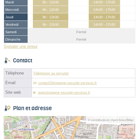
Mardi
9h - 12h30
14h30 - 17h30
Mercredi
9h - 12h30
14h30 - 17h30
Jeudi
9h - 12h30
14h30 - 17h30
Vendredi
9h - 12h30
14h30 - 17h30
Samedi
Fermé
Dimanche
Fermé
Signaler une erreur
Contact
Téléphone
Téléphoner au serrurier
Email
contactⓐbretagne-securite-services.fr
Site web
www.bretagne-securite-services.fr
Plan et adresse
© contributeurs OpenStreetMap