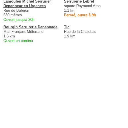
Lamoulen Michel Serrurier
Serrurerie Lebret
Depanneur en Urgences
square Raymond Aron
Rue de Buferon
1.1 km
630 mètres
Fermé, ouvre à 9h
Ouvert jusqu'à 20h
Bourgin Serrurerie Depannage
Tlc
Mail François Mitterrand
Rue de la Chalotais
1.6 km
1.9 km
Ouvert en continu