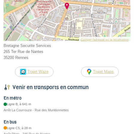
Corriger l’adresse ou la localisation
Bretagne Securite Services
265 Ter Rue de Nantes
35200 Rennes
Trajet Waze
Trajet Maps
Venir en transports en commun
En métro
Ligne B, à 641 m
Arrêt La Courrouze - Rue des Munitionnettes
En bus
Ligne C5, à 28 m
Arrêt Pilate - 246 Rue de Nantes