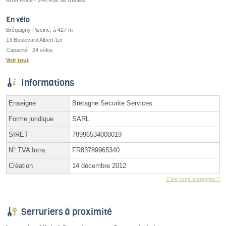
En vélo
Bréquigny Piscine, à 427 m
13 Boulevard Albert 1er
Capacité : 24 vélos
Voir tout
Informations
Enseigne
Bretagne Securite Services
Forme juridique
SARL
SIRET
78996534000019
N° TVA Intra.
FR83789965340
Création
14 décembre 2012
C'est votre entreprise ?
Serruriers à proximité