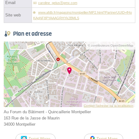
Email
caroline_gelusⓐgmx.com
www.afdb.fr/magasins/montpellier/MP2.html?PartnerUUID=fHo
Site web
KAgNF8PYAAAGRHYk2BMLS
Plan et adresse
© contributeurs OpenStreetMap
Corriger l’adresse ou la localisation
Au Forum du Bâtiment - Quincaillerie Montpellier
163 Rue de la Jasse de Maurin
34000 Montpellier
Trajet Waze
Trajet Maps