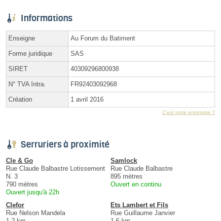
Informations
Enseigne
Au Forum du Batiment
Forme juridique
SAS
SIRET
40309296800938
N° TVA Intra.
FR92403092968
Création
1 avril 2016
C'est votre entreprise ?
Serruriers à proximité
Cle & Go
Samlock
Rue Claude Balbastre Lotissement
Rue Claude Balbastre
N. 3
895 mètres
790 mètres
Ouvert en continu
Ouvert jusqu'à 22h
Clefor
Ets Lambert et Fils
Rue Nelson Mandela
Rue Guillaume Janvier
1.2 km
1.6 km