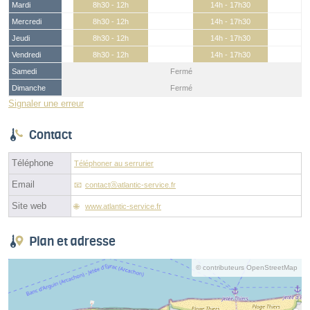
Mardi
8h30 - 12h
14h - 17h30
Mercredi
8h30 - 12h
14h - 17h30
Jeudi
8h30 - 12h
14h - 17h30
Vendredi
8h30 - 12h
14h - 17h30
Samedi
Fermé
Dimanche
Fermé
Signaler une erreur
Contact
Téléphone
Téléphoner au serrurier
Email
contactⓐatlantic-service.fr
Site web
www.atlantic-service.fr
Plan et adresse
© contributeurs OpenStreetMap