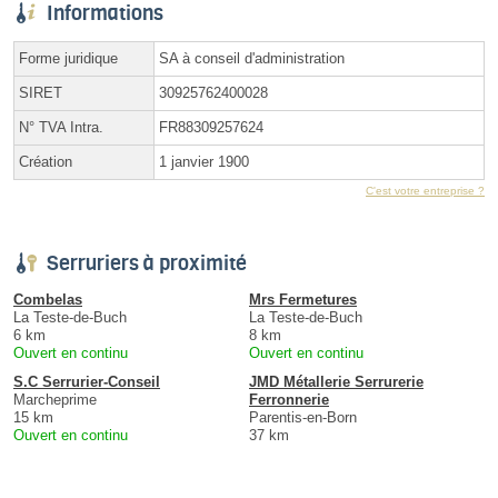
Informations
Forme juridique
SA à conseil d'administration
SIRET
30925762400028
N° TVA Intra.
FR88309257624
Création
1 janvier 1900
C'est votre entreprise ?
Serruriers à proximité
Combelas
Mrs Fermetures
La Teste-de-Buch
La Teste-de-Buch
6 km
8 km
Ouvert en continu
Ouvert en continu
S.C Serrurier-Conseil
JMD Métallerie Serrurerie
Marcheprime
Ferronnerie
15 km
Parentis-en-Born
Ouvert en continu
37 km