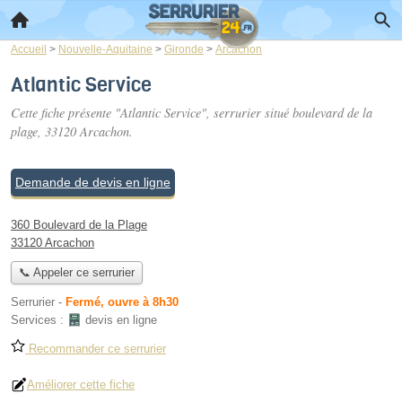
Accueil
>
Nouvelle-Aquitaine
>
Gironde
>
Arcachon
Atlantic Service
Cette fiche présente "Atlantic Service", serrurier situé
boulevard de la
plage
, 33120 Arcachon.
Demande de devis en ligne
360 Boulevard de la Plage
33120 Arcachon
📞 Appeler ce serrurier
Serrurier
-
Fermé, ouvre à 8h30
Services :
devis en ligne
Recommander ce serrurier
Améliorer cette fiche