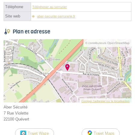
Téléphone
Téléphoner au serrurier
Site web
aber-securite-serrurerie.fr
Plan et adresse
© contributeurs OpenStreetMap
Corriger l’adresse ou la localisation
Aber Sécurité
7 Rue Violette
22100 Quévert
Trajet Waze
Trajet Maps