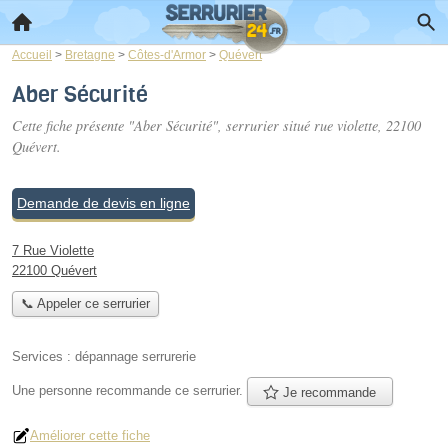
Accueil
>
Bretagne
>
Côtes-d'Armor
>
Quévert
Aber Sécurité
Cette fiche présente "Aber Sécurité", serrurier situé
rue violette
, 22100
Quévert.
Demande de devis en ligne
7 Rue Violette
22100 Quévert
📞 Appeler ce serrurier
Services :
dépannage serrurerie
Une personne
recommande
ce serrurier.
Je recommande
Améliorer cette fiche