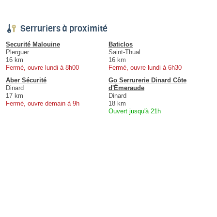
Serruriers à proximité
Securité Malouine
Baticlos
Plerguer
Saint-Thual
16 km
16 km
Fermé, ouvre lundi à 8h00
Fermé, ouvre lundi à 6h30
Aber Sécurité
Go Serrurerie Dinard Côte
Dinard
d'Émeraude
17 km
Dinard
Fermé, ouvre demain à 9h
18 km
Ouvert jusqu'à 21h