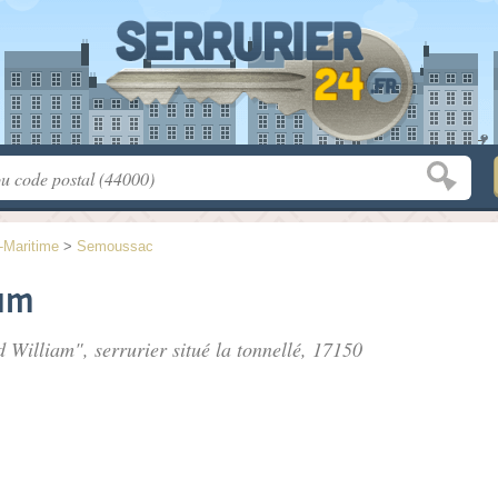
-Maritime
>
Semoussac
iam
d William", serrurier situé
la tonnellé
, 17150