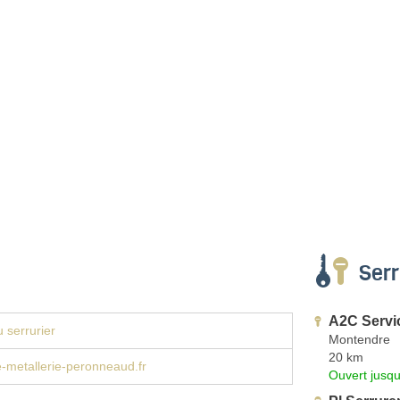
Serr
A2C Servi
 serrurier
Montendre
20 km
e-metallerie-peronneaud.fr
Ouvert jusq