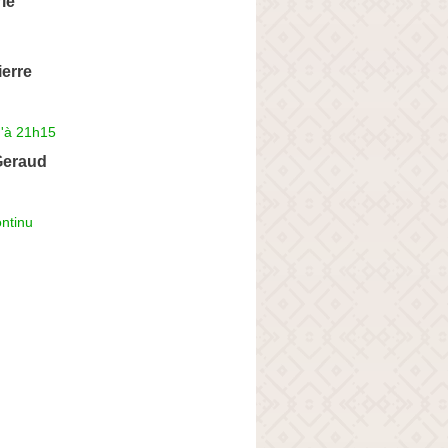
rie
erre
u'à 21h15
Geraud
ntinu