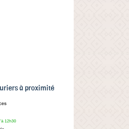
uriers à proximité
ces
u'à 12h30