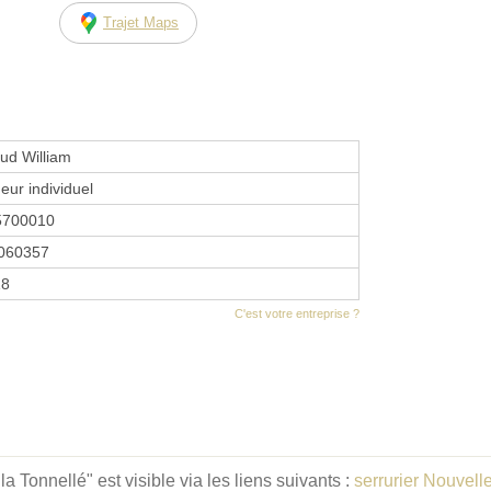
Trajet Maps
ud William
eur individuel
5700010
060357
18
C'est votre entreprise ?
 Tonnellé" est visible via les liens suivants :
serrurier Nouvell