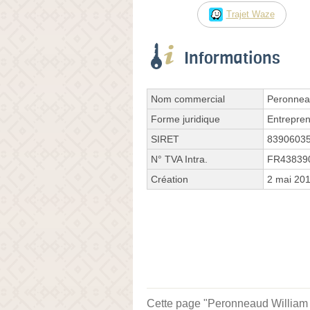
Trajet Waze
Informations
Nom commercial
Peronnea
Forme juridique
Entrepren
SIRET
8390603
N° TVA Intra.
FR43839
Création
2 mai 20
Cette page "Peronneaud William la