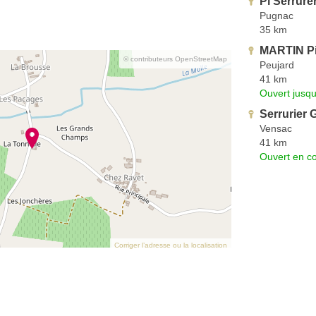
Pl Serrure
Pugnac
35 km
MARTIN Pi
© contributeurs OpenStreetMap
Peujard
41 km
Ouvert jusq
Serrurier 
Vensac
41 km
Ouvert en co
Corriger l’adresse ou la localisation