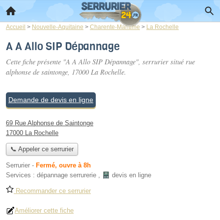
Accueil
>
Nouvelle-Aquitaine
>
Charente-Maritime
>
La Rochelle
A A Allo SIP Dépannage
Cette fiche présente "A A Allo SIP Dépannage", serrurier situé
rue
alphonse de saintonge
, 17000 La Rochelle.
Demande de devis en ligne
69 Rue Alphonse de Saintonge
17000 La Rochelle
📞 Appeler ce serrurier
Serrurier
-
Fermé, ouvre à 8h
Services :
dépannage serrurerie
,
devis en ligne
Recommander ce serrurier
Améliorer cette fiche