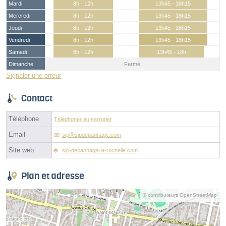
Mardi
8h - 12h
13h45 - 18h15
Mercredi
8h - 12h
13h45 - 18h15
Jeudi
8h - 12h
13h45 - 18h15
Vendredi
8h - 12h
13h45 - 18h15
Samedi
8h - 12h
13h45 - 18h
Dimanche
Fermé
Signaler une erreur
Contact
Téléphone
Téléphoner au serrurier
Email
sipⓐsipdepannage.com
Site web
sip-depannage-la-rochelle.com
Plan et adresse
© contributeurs OpenStreetMap