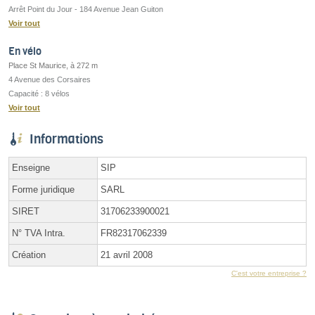
Arrêt Point du Jour - 184 Avenue Jean Guiton
Voir tout
En vélo
Place St Maurice, à 272 m
4 Avenue des Corsaires
Capacité : 8 vélos
Voir tout
Informations
Enseigne
SIP
Forme juridique
SARL
SIRET
31706233900021
N° TVA Intra.
FR82317062339
Création
21 avril 2008
C'est votre entreprise ?