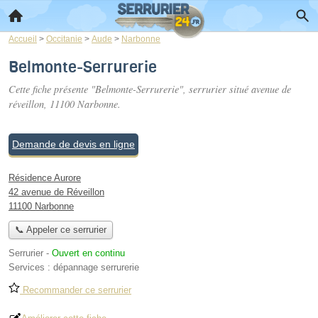
Accueil
>
Occitanie
>
Aude
>
Narbonne
Belmonte-Serrurerie
Cette fiche présente "Belmonte-Serrurerie", serrurier situé
avenue de
réveillon
, 11100 Narbonne.
Demande de devis en ligne
Résidence Aurore
42 avenue de Réveillon
11100 Narbonne
📞 Appeler ce serrurier
Serrurier
-
Ouvert en continu
Services :
dépannage serrurerie
Recommander ce serrurier