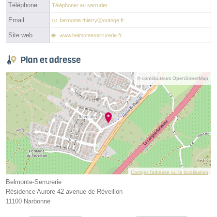
Téléphone
Téléphoner au serrurier
Email
belmonte.thierryⓐorange.fr
Site web
www.belmonteserrurerie.fr
Plan et adresse
© contributeurs OpenStreetMap
Corriger l’adresse ou la localisation
Belmonte-Serrurerie
Résidence Aurore 42 avenue de Réveillon
11100 Narbonne