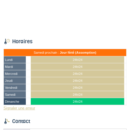
Horaires
Samedi prochain :
Jour férié (Assomption)
Lundi
24h/24
Mardi
24h/24
Mercredi
24h/24
Jeudi
24h/24
Vendredi
24h/24
Samedi
24h/24
Dimanche
24h/24
Signaler une erreur
Contact