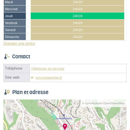
Mardi
24h/24
Mercredi
24h/24
Jeudi
24h/24
Vendredi
24h/24
Samedi
24h/24
Dimanche
24h/24
Signaler une erreur
Contact
Téléphone
Téléphoner au serrurier
Site web
serrurerieartcles.fr
Plan et adresse
© contributeurs OpenStreetMap