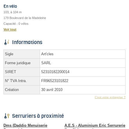
En vélo
103, à 104 m
179 Boulevard de la Madeleine
Capacité : 0 vélos
Voir tout
Informations
Sigle
Art'cles
Forme juridique
SARL
SIRET
52310182200014
N° TVA Intra.
FR96523101822
Création
30 avril 2010
C'est votre entreprise ?
Serruriers à proximité
Dms (Daddio Menuiserie
A.E.S - Aluminium Eric Serrurerie