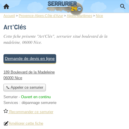
Accueil
>
Provence-Alpes-Côte d'Azur
>
Alpes-Maritimes
>
Nice
Art'Clés
Cette fiche présente "Art'Clés", serrurier situé
boulevard de la
madeleine
, 06000 Nice.
Demande de devis en ligne
189 Boulevard de la Madeleine
06000 Nice
📞 Appeler ce serrurier
Serrurier
-
Ouvert en continu
Services :
dépannage serrurerie
Recommander ce serrurier
Améliorer cette fiche