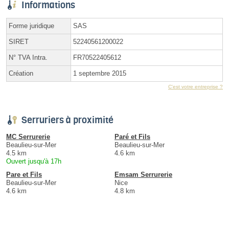
Informations
Forme juridique
SAS
SIRET
52240561200022
N° TVA Intra.
FR70522405612
Création
1 septembre 2015
C'est votre entreprise ?
Serruriers à proximité
MC Serrurerie
Paré et Fils
Beaulieu-sur-Mer
Beaulieu-sur-Mer
4.5 km
4.6 km
Ouvert jusqu'à 17h
Pare et Fils
Emsam Serrurerie
Beaulieu-sur-Mer
Nice
4.6 km
4.8 km