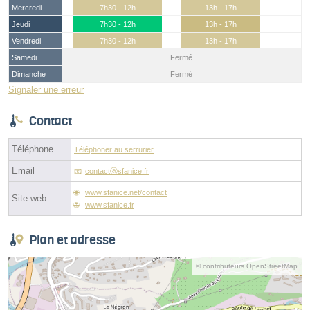
Mercredi
7h30 - 12h
13h - 17h
Jeudi
7h30 - 12h
13h - 17h
Vendredi
7h30 - 12h
13h - 17h
Samedi
Fermé
Dimanche
Fermé
Signaler une erreur
Contact
Téléphone
Téléphoner au serrurier
Email
contactⓐsfanice.fr
www.sfanice.net/contact
Site web
www.sfanice.fr
Plan et adresse
© contributeurs OpenStreetMap