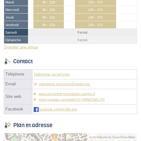
Mardi
9h - 12h
13h - 17h
Mercredi
9h - 12h
13h - 17h
Jeudi
9h - 12h
13h - 17h
Vendredi
9h - 12h
13h - 17h
Samedi
Fermé
Dimanche
Fermé
Signaler une erreur
Contact
Téléphone
Téléphoner au serrurier
Email
notredame.serrurerieⓐgmail.com
www.serrurerie-notredame-cannes.fr
Site web
www.youtube.com/watch?v=45lNO5dGJQI
Facebook
facebook.com/profile.php
Plan et adresse
© contributeurs OpenStreetMap