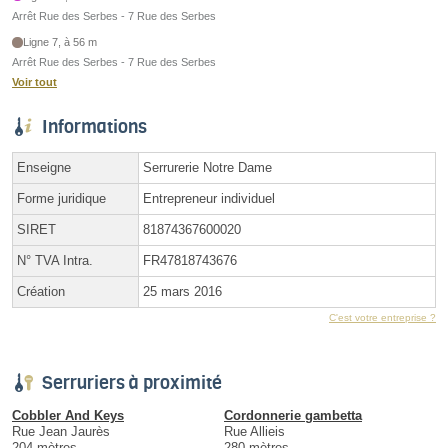
Arrêt Rue des Serbes - 7 Rue des Serbes
Ligne 7, à 56 m
Arrêt Rue des Serbes - 7 Rue des Serbes
Voir tout
Informations
Enseigne
Serrurerie Notre Dame
Forme juridique
Entrepreneur individuel
SIRET
81874367600020
N° TVA Intra.
FR47818743676
Création
25 mars 2016
C'est votre entreprise ?
Serruriers à proximité
Cobbler And Keys
Cordonnerie gambetta
Rue Jean Jaurès
Rue Allieis
204 mètres
280 mètres