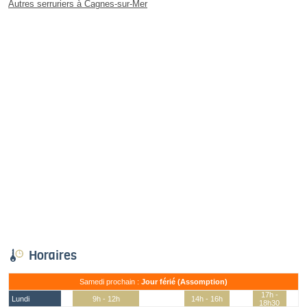
Autres serruriers à Cagnes-sur-Mer
Horaires
Samedi prochain :
Jour férié (Assomption)
17h -
Lundi
9h - 12h
14h - 16h
18h30