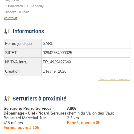
310, à 190 m
33 Boulevard J. F. Kennedy
Capacité : 0 vélos
Voir tout
Informations
Forme juridique
SARL
SIRET
92942764900025
N° TVA Intra.
FR14929427649
Création
1 février 2026
C'est votre entreprise ?
Serruriers à proximité
Serrurerie Pierre Services -
Afl06
Dépannage - Clef -Picard Serrures
chemin du Vallon des Vaux
Boulevard Maréchal Juin
2.3 km
415 mètres
Fermé, ouvre à 8h
Fermé, ouvre à 10h