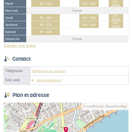
17h -
Mardi
9h - 12h
14h - 16h
18h30
Mercredi
Fermé
17h -
Jeudi
9h - 12h
14h - 16h
18h30
17h -
Vendredi
9h - 12h
14h - 16h
18h30
Samedi
9h - 12h
Dimanche
Fermé
Signaler une erreur
Contact
Téléphone
Téléphoner au serrurier
Site web
serrureriemalou.fr
Plan et adresse
© contributeurs OpenStreetMap