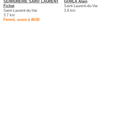
SERRURERIE SAINT LAURENT
GORLA Alain
Fichet
Saint-Laurent-du-Var
Saint-Laurent-du-Var
3.8 km
3.7 km
Fermé, ouvre à 8h30