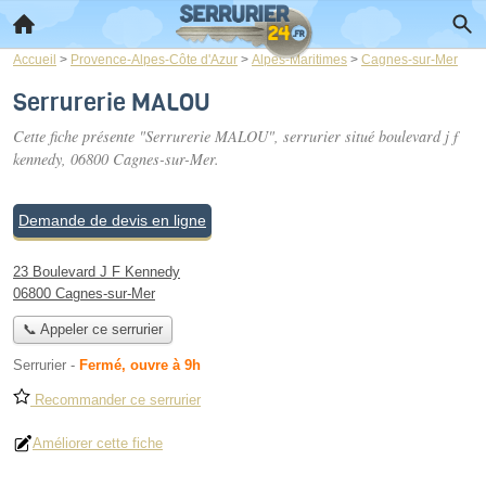
Accueil
>
Provence-Alpes-Côte d'Azur
>
Alpes-Maritimes
>
Cagnes-sur-Mer
Serrurerie MALOU
Cette fiche présente "Serrurerie MALOU", serrurier situé
boulevard j f
kennedy
, 06800 Cagnes-sur-Mer.
Demande de devis en ligne
23 Boulevard J F Kennedy
06800 Cagnes-sur-Mer
📞 Appeler ce serrurier
Serrurier
-
Fermé, ouvre à 9h
Recommander ce serrurier
Améliorer cette fiche