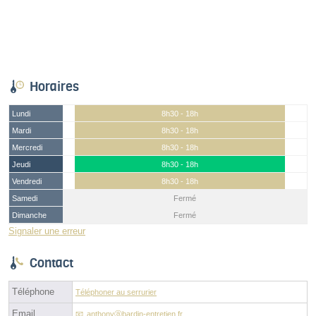
Horaires
Lundi
8h30 - 18h
Mardi
8h30 - 18h
Mercredi
8h30 - 18h
Jeudi
8h30 - 18h
Vendredi
8h30 - 18h
Samedi
Fermé
Dimanche
Fermé
Signaler une erreur
Contact
Téléphone
Téléphoner au serrurier
Email
anthonyⓐbardin-entretien.fr