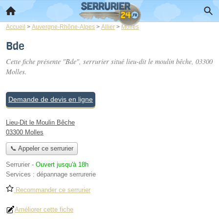
Accueil
>
Auvergne-Rhône-Alpes
>
Allier
>
Molles
Bde
Cette fiche présente "Bde", serrurier situé
lieu-dit le moulin bêche
, 03300
Molles.
Demande de devis en ligne
Lieu-Dit le Moulin Bêche
03300 Molles
📞 Appeler ce serrurier
Serrurier
-
Ouvert jusqu'à 18h
Services :
dépannage serrurerie
Recommander ce serrurier
Améliorer cette fiche