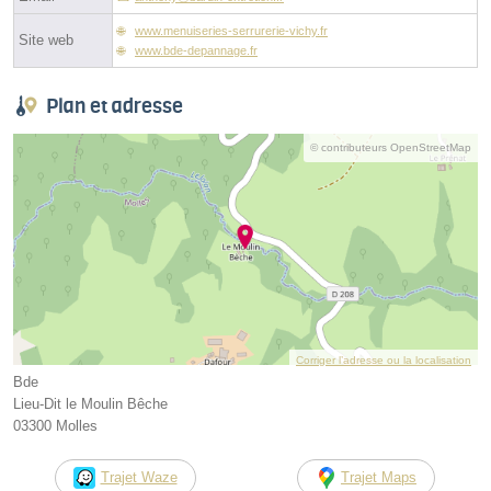
www.menuiseries-serrurerie-vichy.fr
Site web
www.bde-depannage.fr
Plan et adresse
© contributeurs OpenStreetMap
Corriger l’adresse ou la localisation
Bde
Lieu-Dit le Moulin Bêche
03300 Molles
Trajet Waze
Trajet Maps