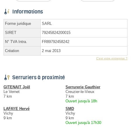
Informations
Forme juridique
SARL
SIRET
79245824200015
N° TVA Intra.
FR89792458242
Création
2 mai 2013
C'est votre entreprise ?
Serruriers à proximité
GITENAIT Joël
Serrurerie Gauthier
Le Vernet
Creuzier-le-Vieux
7 km
7 km
Ouvert jusqu'à 18h
LAFAYE Hervé
SMD
Vichy
Vichy
9 km
9 km
Ouvert jusqu'à 17h30