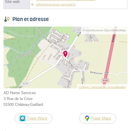
Site web
adhomeservices-serrurier.fr
Plan et adresse
© contributeurs OpenStreetMap
Corriger l’adresse ou la localisation
AD Home Services
3 Rue de la Croix
01500 Château-Gaillard
Trajet Waze
Trajet Maps