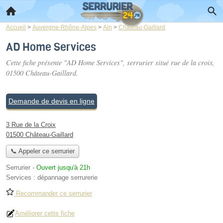
Accueil
>
Auvergne-Rhône-Alpes
>
Ain
>
Château-Gaillard
AD Home Services
Cette fiche présente "AD Home Services", serrurier situé
rue de la croix
,
01500 Château-Gaillard.
Demande de devis en ligne
3 Rue de la Croix
01500 Château-Gaillard
📞 Appeler ce serrurier
Serrurier
-
Ouvert jusqu'à 21h
Services :
dépannage serrurerie
Recommander ce serrurier
Améliorer cette fiche