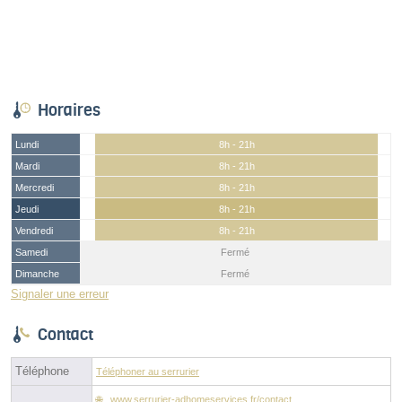
Horaires
Lundi
8h - 21h
Mardi
8h - 21h
Mercredi
8h - 21h
Jeudi
8h - 21h
Vendredi
8h - 21h
Samedi
Fermé
Dimanche
Fermé
Signaler une erreur
Contact
Téléphone
Téléphoner au serrurier
www.serrurier-adhomeservices.fr/contact