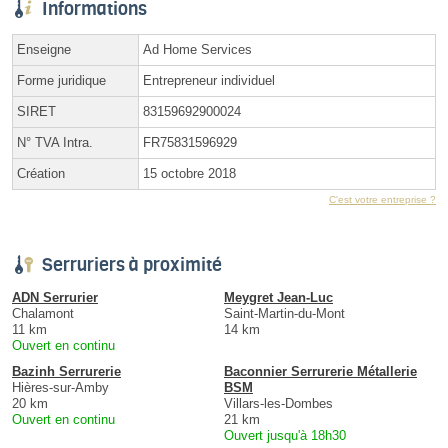
Informations
Enseigne
Ad Home Services
Forme juridique
Entrepreneur individuel
SIRET
83159692900024
N° TVA Intra.
FR75831596929
Création
15 octobre 2018
C'est votre entreprise ?
Serruriers à proximité
ADN Serrurier
Meygret Jean-Luc
Chalamont
Saint-Martin-du-Mont
11 km
14 km
Ouvert en continu
Bazinh Serrurerie
Baconnier Serrurerie Métallerie
Hières-sur-Amby
BSM
20 km
Villars-les-Dombes
Ouvert en continu
21 km
Ouvert jusqu'à 18h30